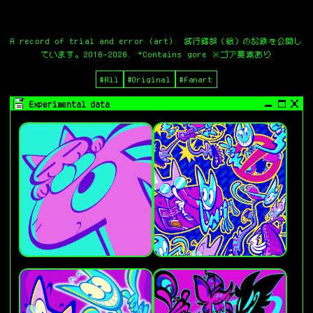
A record of trial and error (art). 試行錯誤（絵）の記録を公開し
ています。2016-2026. *Contains gore ※ゴア要素あり
#All
#Original
#Fanart
Experimental data